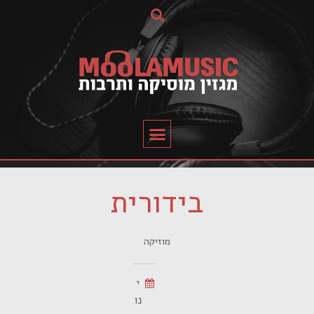
בידורית
מוזיקה
י
נו