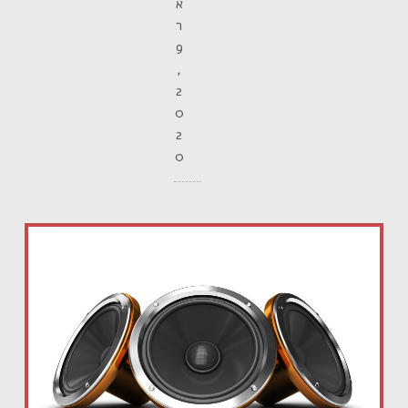
א
ר
9
,
2
0
2
0