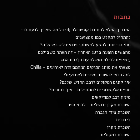
כתבות
המדריך המלא לבחירת קונטרולר dj: כל מה שצריך לדעת כדי
להתחיל לתקלט כמו מקצוענים
מתי הכי טוב להגיע למשחקי פרמיירליג באנגליה?
מחפשים הופעה ברגע האחרון – זה האתר בשבילכם
5 טיפים לבילוי מושלם עם בן/בת הזוג
מצאתי את מותג התיקים המהמם הזה לאירועים – Chilla
למה כדאי להשכיר מצננים לאירועים?
איך קונים רמקולים לרכב החדש שלכם?
תופים אלקטרוניים למתחילים – איך בוחרים?
מימון רכב למוזיקאים
השכרת מקרן ירושלים – לבתי ספר
השכרת ציוד הגברה
בידורית
השכרת מקרן
השכרת רמקולים