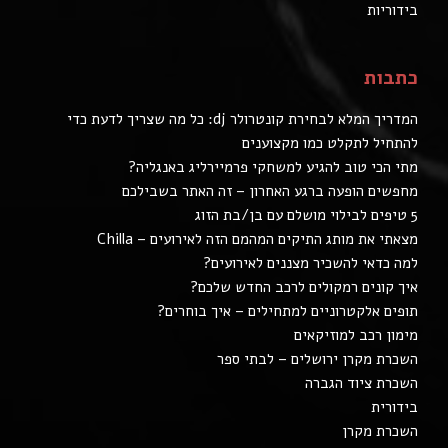
בידוריות
כתבות
המדריך המלא לבחירת קונטרולר dj: כל מה שצריך לדעת כדי
להתחיל לתקלט כמו מקצוענים
מתי הכי טוב להגיע למשחקי פרמיירליג באנגליה?
מחפשים הופעה ברגע האחרון – זה האתר בשבילכם
5 טיפים לבילוי מושלם עם בן/בת הזוג
מצאתי את מותג התיקים המהמם הזה לאירועים – Chilla
למה כדאי להשכיר מצננים לאירועים?
איך קונים רמקולים לרכב החדש שלכם?
תופים אלקטרוניים למתחילים – איך בוחרים?
מימון רכב למוזיקאים
השכרת מקרן ירושלים – לבתי ספר
השכרת ציוד הגברה
בידורית
השכרת מקרן