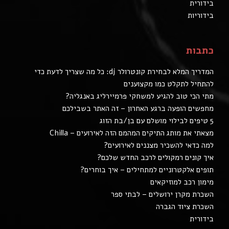
בידורית
בידוריות
כתבות
המדריך המלא לבחירת קונטרולר dj: כל מה שצריך לדעת כדי
להתחיל לתקלט כמו מקצוענים
מתי הכי טוב להגיע למשחקי פרמיירליג באנגליה?
מחפשים הופעה ברגע האחרון – זה האתר בשבילכם
5 טיפים לבילוי מושלם עם בן/בת הזוג
מצאתי את מותג התיקים המהמם הזה לאירועים – Chilla
למה כדאי להשכיר מצננים לאירועים?
איך קונים רמקולים לרכב החדש שלכם?
תופים אלקטרוניים למתחילים – איך בוחרים?
מימון רכב למוזיקאים
השכרת מקרן ירושלים – לבתי ספר
השכרת ציוד הגברה
בידורית